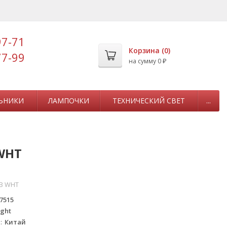
97-71
Корзина (
0
)
77-99
на сумму
0
₽
ЬНИКИ
ЛАМПОЧКИ
ТЕХНИЧЕСКИЙ СВЕТ
...
 WHT
4B WHT
7515
ight
а
Китай