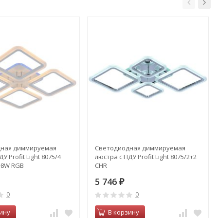
ная диммируемая
Светодиодная диммируемая
У Profit Light 8075/4
люстра с ПДУ Profit Light 8075/2+2
+8W RGB
CHR
5 746
₽
0
0
ину
В корзину