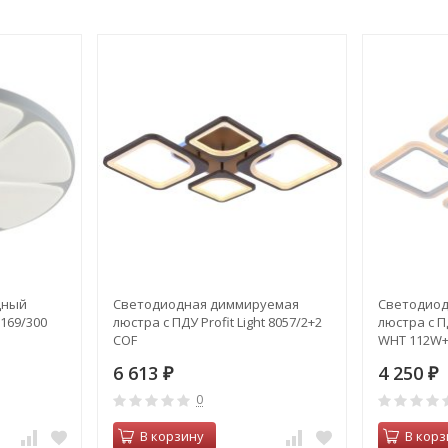
дный
Светодиодная диммируемая
Светодиод
2169/300
люстра с ПДУ Profit Light 8057/2+2
люстра с ПД
COF
WHT 112W
6 613
4 250
₽
₽
0
В корзину
В корз