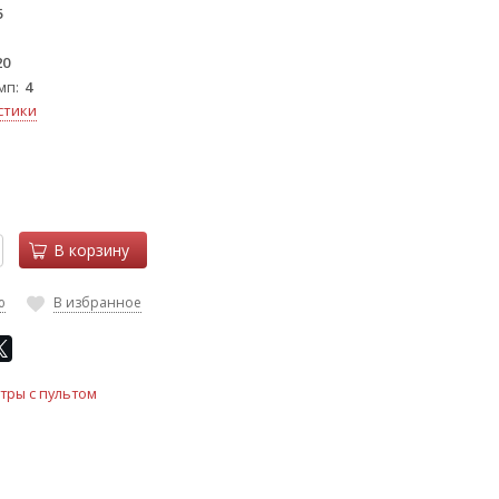
5
20
мп
4
стики
В корзину
ю
В избранное
тры с пультом