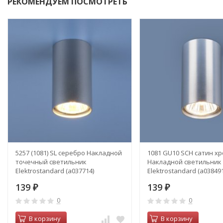
РЕКОМЕНДУЕМ ПОСМОТРЕТЬ
5257 (1081) SL серебро Накладной
1081 GU10 SCH сатин х
точечный светильник
Накладной светильник
Elektrostandard (a037714)
Elektrostandard (a038491
139
139
₽
₽
0
0
В корзину
В корзину