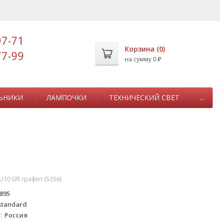
97-71
Корзина (
0
)
77-99
на сумму
0
₽
ЬНИКИ
ЛАМПОЧКИ
ТЕХНИЧЕСКИЙ СВЕТ
...
U10 GR графит (5256)
895
standard
а
Россия