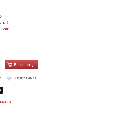
1
5
мп
1
стики
В корзину
ю
В избранное
ладные