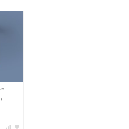
ром
)