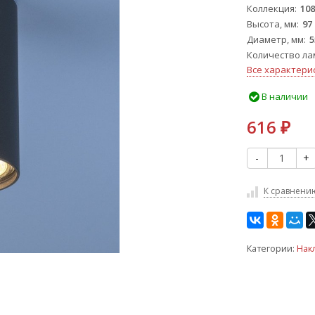
Коллекция
108
Высота, мм
97
Диаметр, мм
5
Количество ла
Все характери
В наличии
616
₽
-
+
К сравнени
Категории:
Нак