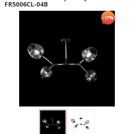
FR5006CL-04B
-17%