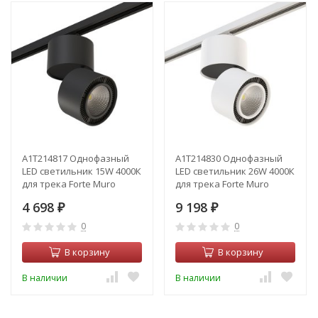
A1T214817 Однофазный
A1T214830 Однофазный
LED светильник 15W 4000К
LED светильник 26W 4000К
для трека Forte Muro
для трека Forte Muro
Lightstar (комплект из
Lightstar (комплект из
4 698
9 198
592061+214817)
₽
592066+214830)
₽
0
0
В корзину
В корзину
В наличии
В наличии