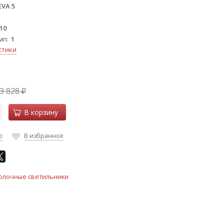
EVA 5
10
мп
1
стики
3 828
₽
В корзину
ю
В избранное
олочные светильники