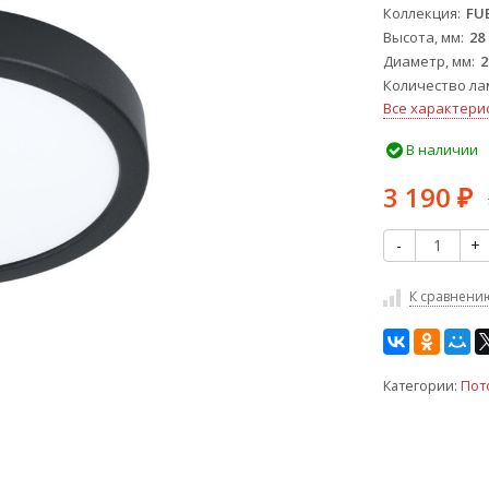
Коллекция
FU
Высота, мм
28
Диаметр, мм
2
Количество ла
Все характери
В наличии
3 190
₽
-
+
К сравнени
Категории:
Пот