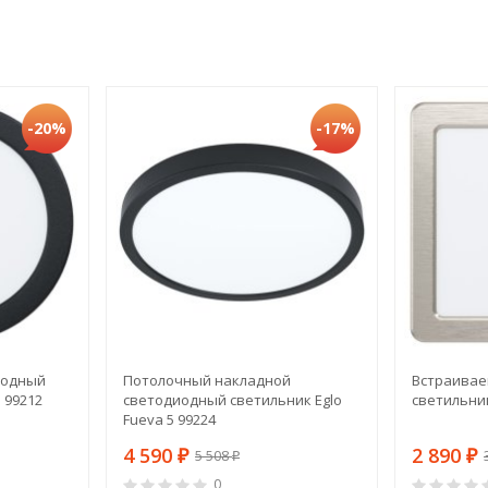
-20%
-17%
иодный
Потолочный накладной
Встраивае
 99212
светодиодный светильник Eglo
светильник
Fueva 5 99224
4 590
2 890
5 508
₽
₽
₽
0