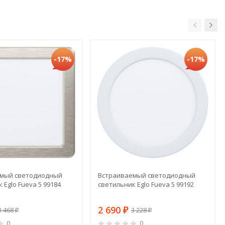
-17%
-17%
мый светодиодный
Встраиваемый светодиодный
 Eglo Fueva 5 99184
светильник Eglo Fueva 5 99192
2 690
3 468
3 228
₽
₽
₽
0
0