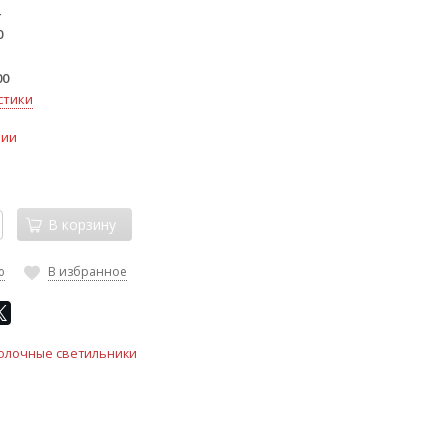
0
00
стики
чии
В корзину
ю
В избранное
олочные светильники