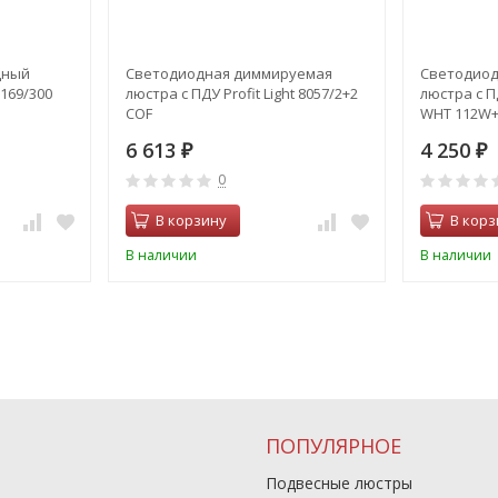
дный
Светодиодная диммируемая
Светодиод
2169/300
люстра с ПДУ Profit Light 8057/2+2
люстра с ПД
COF
WHT 112W
6 613
4 250
₽
₽
0
В корзину
В корз
В наличии
В наличии
ПОПУЛЯРНОЕ
Подвесные люстры