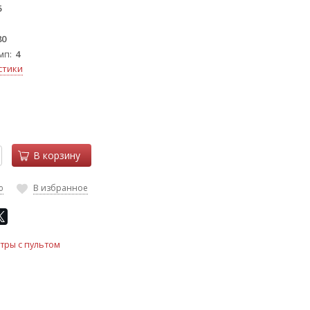
5
80
мп
4
стики
В корзину
ю
В избранное
тры с пультом