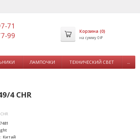
97-71
Корзина (
0
)
77-99
на сумму
0
₽
ЬНИКИ
ЛАМПОЧКИ
ТЕХНИЧЕСКИЙ СВЕТ
...
49/4 CHR
 CHR
7481
ight
а
Китай