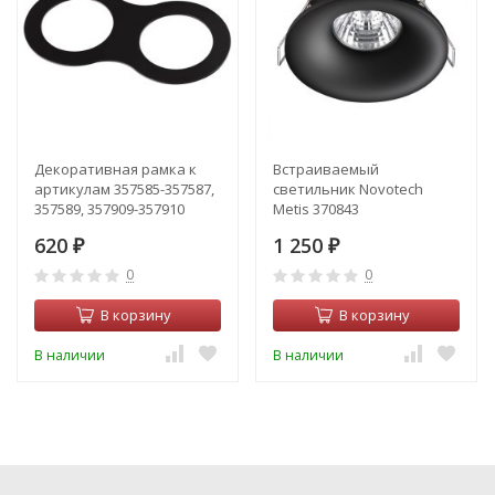
Декоративная рамка к
Встраиваемый
артикулам 357585-357587,
светильник Novotech
357589, 357909-357910
Metis 370843
Novotech Metis 357914
620
1 250
₽
₽
0
0
В корзину
В корзину
В наличии
В наличии