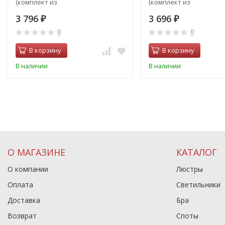
(комплект из
(комплект из
214697+214603+214603+214603)
214697+214603+214607+2
3 796
3 696
₽
₽
0
0
В корзину
В корзину
В наличии
В наличии
О МАГАЗИНЕ
КАТАЛОГ
О компании
Люстры
Оплата
Светильники
Доставка
Бра
Возврат
Споты