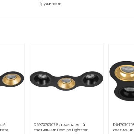
Пружинное
мый
D697070307 Встраиваемый
D64703070
tstar
светильник Domino Lightstar
светильник