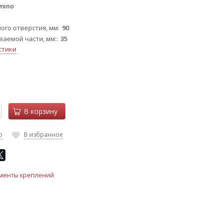
mino
ого отверстия, мм
90
ваемой части, мм:
35
стики
В корзину
ю
В избранное
менты креплений