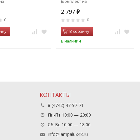
из
(комплект из
603+214607+214603+214607)
214657+214603+214603)
2 797
₽
0
0
ину
В корзину
В наличии
КОНТАКТЫ
8 (4742) 47-97-71
Пн-Пт 10:00 — 20:00
Сб-Вс 10:00 — 18:00
info@lampalux48.ru