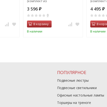
(комплект из
(комплект 
14603)
214697+214607+214603+214607)
214647+214
3 596
4 495
₽
₽
0
В корзину
В корз
В наличии
В наличии
ПОПУЛЯРНОЕ
Подвесные люстры
Подвесные светильники
Офисные настольные лампы
Торшеры на треноге