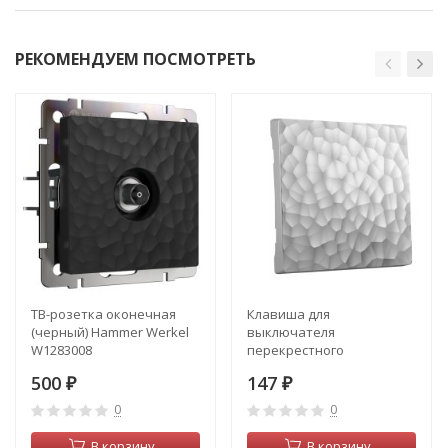
РЕКОМЕНДУЕМ ПОСМОТРЕТЬ
ТВ-розетка оконечная
Клавиша для
(черный) Hammer Werkel
выключателя
W1283008
перекрестного
(серебряный) Hammer
500
147
₽
Werkel W1219006
₽
0
0
В корзину
В корзину