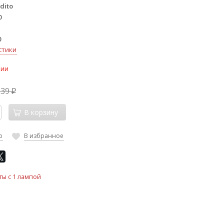
dito
0
0
стики
чии
339
₽
В корзину
ю
В избранное
ты с 1 лампой