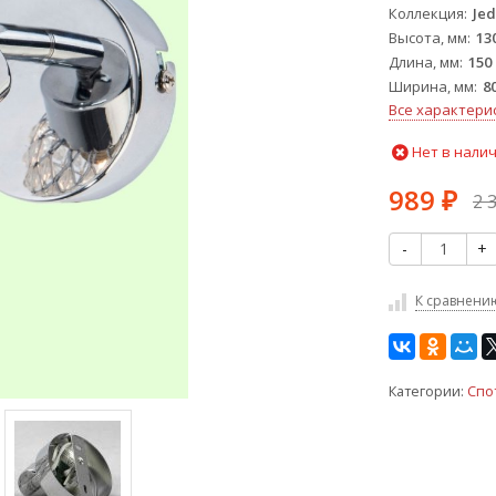
Коллекция
Jed
Высота, мм
13
Длина, мм
150
Ширина, мм
8
Все характери
Нет в нали
989
2 
₽
-
+
К сравнени
Категории:
Спо