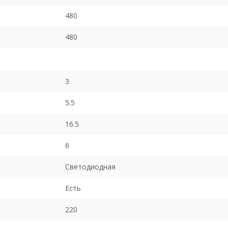
480
480
3
5.5
16.5
6
Светодиодная
Есть
220