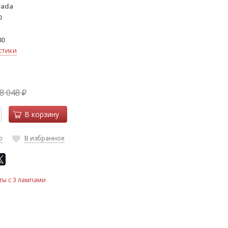
vada
0
80
стики
8 048
₽
В корзину
ю
В избранное
ты с 3 лампами