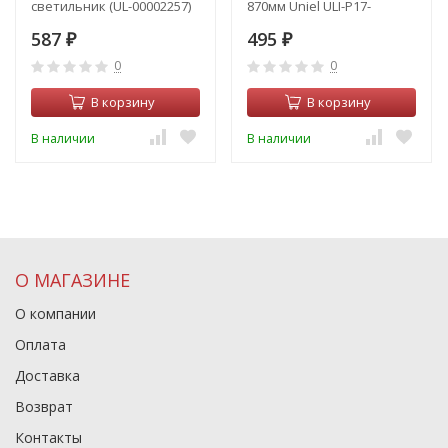
светильник (UL-00002257)
870мм Uniel ULI-P17-
Uniel ULI-P10-10W/SPFR
14W/SPLE IP20 WHITE (UL-
587
495
IP40 White
₽
00003958)
₽
0
0
В корзину
В корзину
В наличии
В наличии
О МАГАЗИНЕ
О компании
Оплата
Доставка
Возврат
Контакты