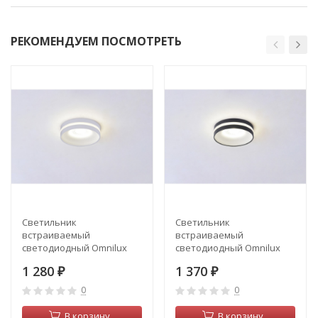
РЕКОМЕНДУЕМ ПОСМОТРЕТЬ
Светильник
Светильник
встраиваемый
встраиваемый
светодиодный Omnilux
светодиодный Omnilux
Napoli OML-102709-06
Napoli OML-102719-06
1 280
1 370
₽
₽
0
0
В корзину
В корзину