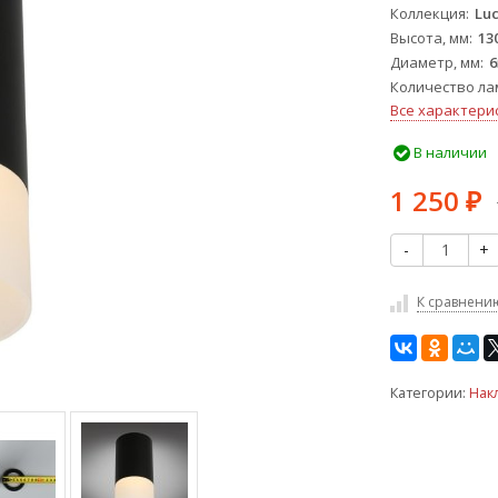
Коллекция
Lu
Высота, мм
13
Диаметр, мм
6
Количество ла
Все характери
В наличии
1 250
₽
-
+
К сравнени
Категории:
Нак