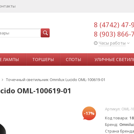
онтакты
8 (4742) 47-
8 (903) 866-
Часы работы
Е ЛАМПЫ
ТОРШЕРЫ
СПОТЫ
УЛИЧНЫЕ СВЕТИЛ
Точечный светильник Omnilux Lucido OML-100619-01
cido OML-100619-01
Артикул:
OML-10
-17%
Код товара
18
Бренд
Omnilu
Страна бренд