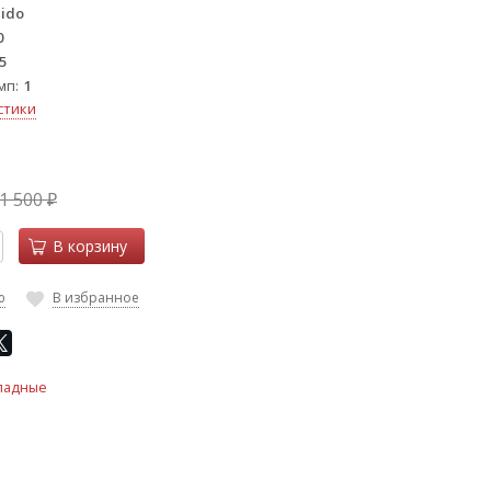
cido
0
5
мп
1
стики
1 500
₽
В корзину
ю
В избранное
ладные