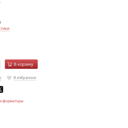
T
0
стики
В корзину
ю
В избранное
нсформаторы