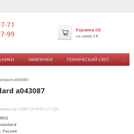
97-71
Корзина (
0
)
77-99
на сумму
0
₽
ЬНИКИ
ЛАМПОЧКИ
ТЕХНИЧЕСКИЙ СВЕТ
...
tandard a043087
dard a043087
орматор 150W 12V IP00 LST 12A
0532
standard
а
Россия