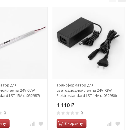
атор для
Трансформатор для
ной ленты 24V 60W
светодиодной ленты 24V 72W
dard LST 15A (a052987)
Elektrostandard LST 14A (a052986)
1 110
₽
0
0
ину
В корзину