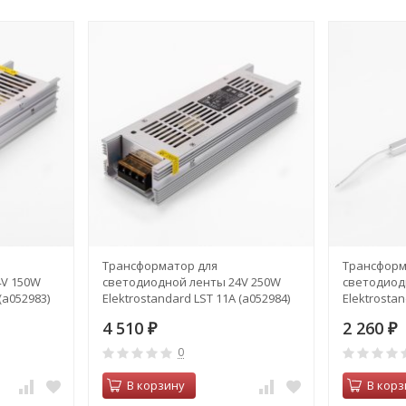
Трансформатор для
Трансформ
4V 150W
светодиодной ленты 24V 250W
светодиод
(a052983)
Elektrostandard LST 11A (a052984)
Elektrostan
4 510
2 260
₽
₽
0
В корзину
В корз