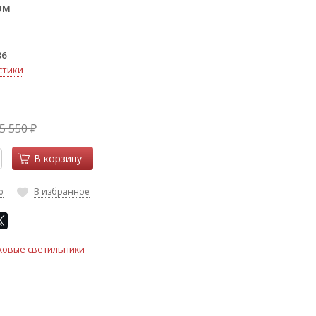
UM
36
стики
5 550
₽
В корзину
ю
В избранное
ковые светильники