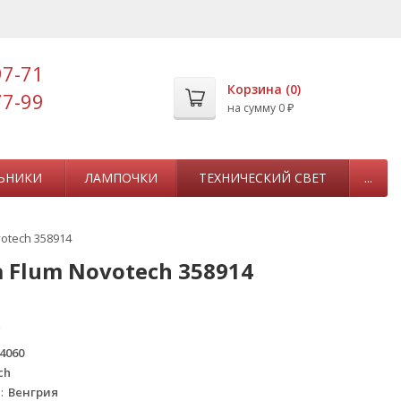
97-71
Корзина (
0
)
77-99
на сумму
0
₽
ЬНИКИ
ЛАМПОЧКИ
ТЕХНИЧЕСКИЙ СВЕТ
...
otech 358914
Flum Novotech 358914
4060
ch
а
Венгрия