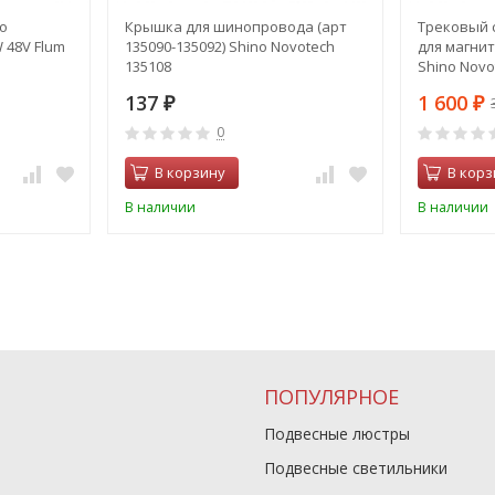
о
Крышка для шинопровода (арт
Трековый 
 48V Flum
135090-135092) Shino Novotech
для магни
135108
Shino Novo
137
1 600
₽
₽
0
В корзину
В корз
В наличии
В наличии
ПОПУЛЯРНОЕ
Подвесные люстры
Подвесные светильники