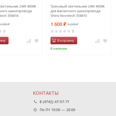
светильник 24W 4000К
Трековый светильник 24W 4000К
тного шинопровода
для магнитного шинопровода
tech 358416
Shino Novotech 358415
1 600
3 230
3 230
₽
₽
₽
0
0
ину
В корзину
В наличии
КОНТАКТЫ
8 (4742) 47-97-71
Пн-Пт 10:00 — 20:00