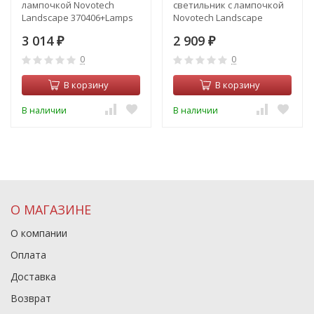
лампочкой Novotech
светильник с лампочкой
Landscape 370406+Lamps
Novotech Landscape
Gu10
369955+Lamps Gu10
3 014
2 909
₽
₽
0
0
В корзину
В корзину
В наличии
В наличии
О МАГАЗИНЕ
О компании
Оплата
Доставка
Возврат