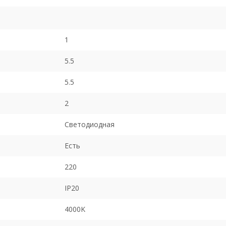
1
5.5
5.5
2
Светодиодная
Есть
220
IP20
4000K