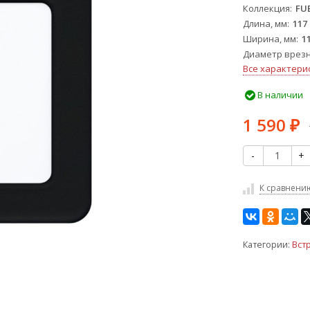
Коллекция
FU
Длина, мм
117
Ширина, мм
1
Диаметр врезн
Все характери
В наличии
1 590
₽
-
+
К сравнени
Категории:
Вст