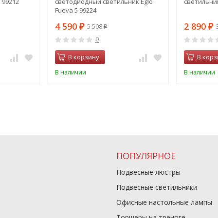
 99212
светодиодный светильник Eglo
светильник
Fueva 5 99224
4 590
2 890
5 508
₽
₽
₽
0
В корзину
В корз
В наличии
В наличии
ПОПУЛЯРНОЕ
Подвесные люстры
Подвесные светильники
Офисные настольные лампы
Торшеры на треноге