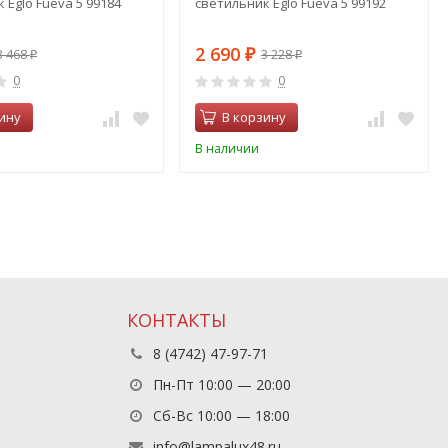
 Eglo Fueva 5 99184
светильник Eglo Fueva 5 99192
2 690
3 468
3 228
₽
₽
₽
0
0
ину
В корзину
В наличии
КОНТАКТЫ
8 (4742) 47-97-71
Пн-Пт 10:00 — 20:00
Сб-Вс 10:00 — 18:00
info@lampalux48.ru