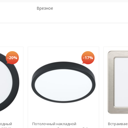
Врезное
-20%
-17%
иодный
Потолочный накладной
Встраивае