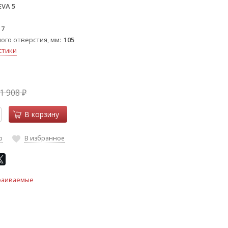
EVA 5
17
ого отверстия, мм
105
стики
1 908
₽
В корзину
ю
В избранное
раиваемые