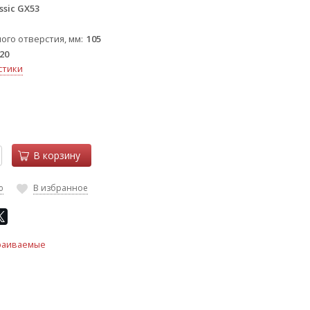
ssic GX53
ого отверстия, мм
105
20
стики
В корзину
ю
В избранное
раиваемые