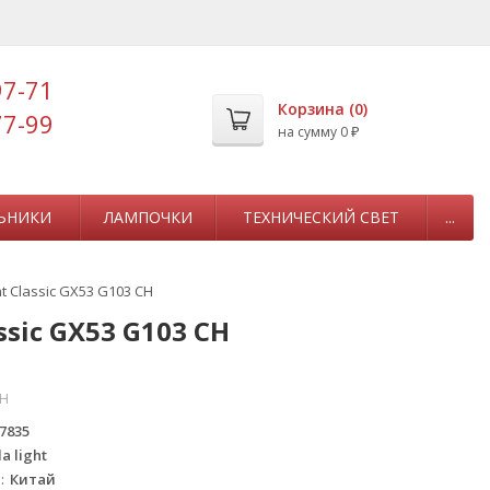
97-71
Корзина (
0
)
77-99
на сумму
0
₽
ЬНИКИ
ЛАМПОЧКИ
ТЕХНИЧЕСКИЙ СВЕТ
...
 Classic GX53 G103 CH
sic GX53 G103 CH
CH
7835
a light
а
Китай