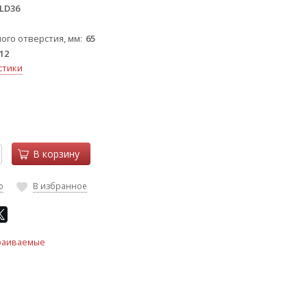
 LD36
ого отверстия, мм
65
12
стики
В корзину
ю
В избранное
раиваемые