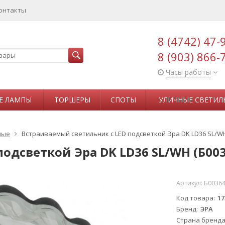
онтакты
8 (4742) 47-
8 (903) 866-
Часы работы
Е ЛАМПЫ
ТОРШЕРЫ
СПОТЫ
УЛИЧНЫЕ СВЕТИЛ
мые
Встраиваемый светильник c LED подсветкой Эра DK LD36 SL/WH
одсветкой Эра DK LD36 SL/WH (Б003
Артикул:
Б0036
Код товара
17
Бренд
ЭРА
Страна бренд