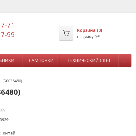
97-71
Корзина (
0
)
77-99
на сумму
0
₽
ЬНИКИ
ЛАМПОЧКИ
ТЕХНИЧЕСКИЙ СВЕТ
...
 (Б0036480)
6480)
480
3929
а
Китай