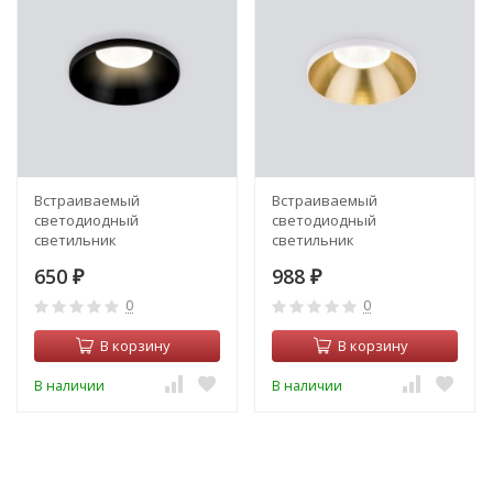
Встраиваемый
Встраиваемый
светодиодный
светодиодный
светильник
светильник
Elektrostandard 25026/LED
Elektrostandard Nuta
650
988
(a056781)
₽
25026/LED 7W 4200K SB
₽
бронза (a056783)
0
0
В корзину
В корзину
В наличии
В наличии