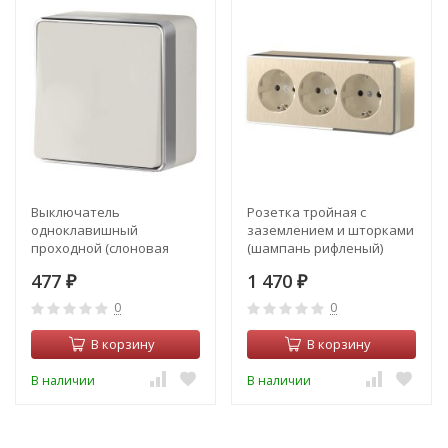
Выключатель
Розетка тройная с
одноклавишный
заземлением и шторками
проходной (слоновая
(шампань рифленый)
кость) Gallant Werkel
Gallant Werkel W5073110
477
1 470
W5012003
₽
₽
0
0
В корзину
В корзину
В наличии
В наличии