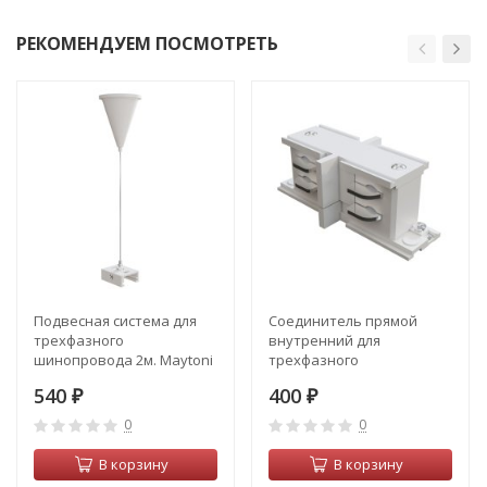
РЕКОМЕНДУЕМ ПОСМОТРЕТЬ
Подвесная система для
Соединитель прямой
трехфазного
внутренний для
шинопровода 2м. Maytoni
трехфазного
Accessorises TRA005WS-
шинопровода Maytoni
540
400
31W
₽
Accessorises TRA005CI-31W
₽
0
0
В корзину
В корзину