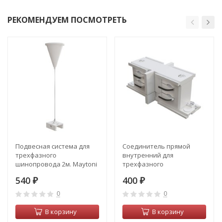
РЕКОМЕНДУЕМ ПОСМОТРЕТЬ
Подвесная система для
Соединитель прямой
трехфазного
внутренний для
шинопровода 2м. Maytoni
трехфазного
Accessorises TRA005WS-
шинопровода Maytoni
540
400
31W
₽
Accessorises TRA005CI-31W
₽
0
0
В корзину
В корзину