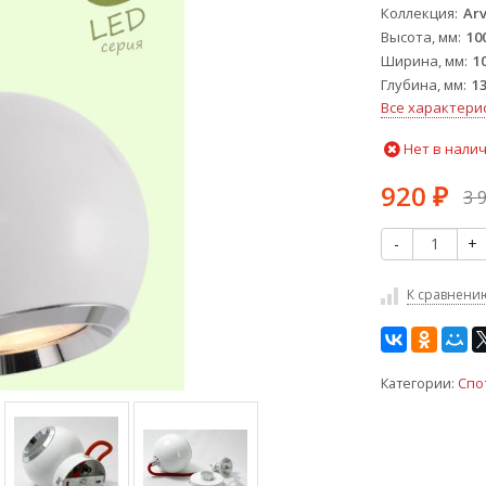
Коллекция
Ar
Высота, мм
10
Ширина, мм
1
Глубина, мм
1
Все характери
Нет в нали
920
3 
₽
-
+
К сравнени
Категории:
Спо