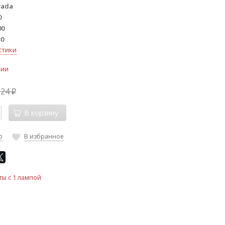
vada
0
00
30
стики
чии
924
₽
В корзину
ю
В избранное
ты с 1 лампой