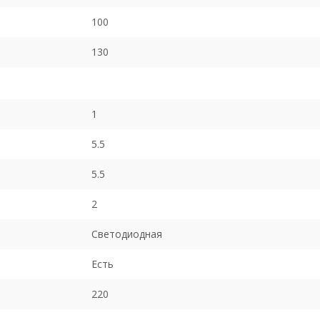
100
130
1
5.5
5.5
2
Светодиодная
Есть
220